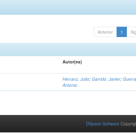
Anterior
1
Si
Autor(es)
Herranz, Julio
;
Garrido, Javier
;
Guerra
Antonio
DSpace Software
Copyrig