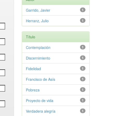
Garrido, Javier
1
Herranz, Julio
1
Título
Contemplación
1
Discernimiento
1
Fidelidad
1
Francisco de Asís
1
Pobreza
1
Proyecto de vida
1
Verdadera alegría
1