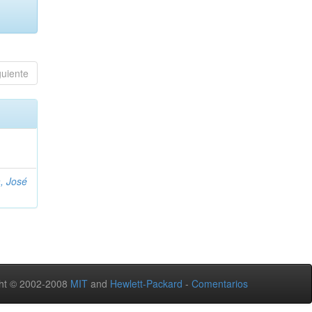
guiente
, José
ht © 2002-2008
MIT
and
Hewlett-Packard
-
Comentarios