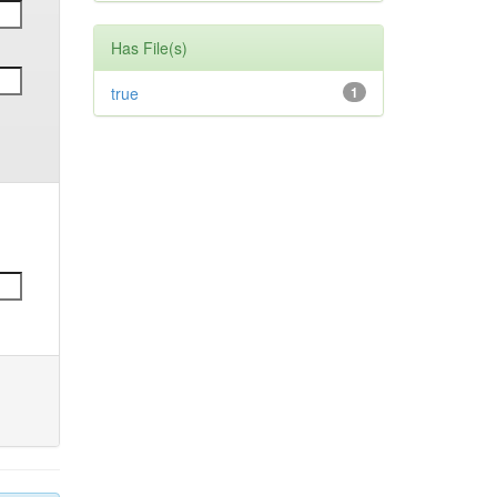
Has File(s)
true
1