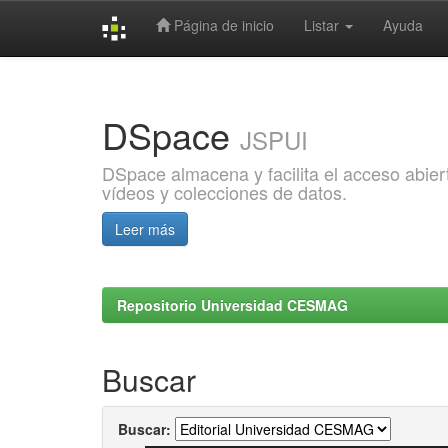
Página de inicio
Listar
Ayuda
Skip
navigation
DSpace
JSPUI
DSpace almacena y facilita el acceso abiert
vídeos y colecciones de datos.
Leer más
Repositorio Universidad CESMAG
Buscar
Buscar: