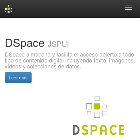
Skip
navigation
DSpace
JSPUI
DSpace almacena y facilita el acceso abierto a todo
tipo de contenido digital incluyendo texto, imágenes,
vídeos y colecciones de datos.
Leer más