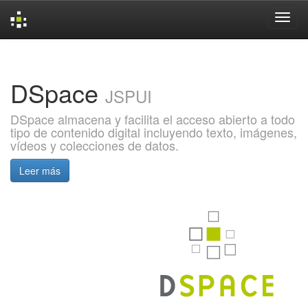
Skip
navigation
DSpace
JSPUI
DSpace almacena y facilita el acceso abierto a todo
tipo de contenido digital incluyendo texto, imágenes,
vídeos y colecciones de datos.
Leer más