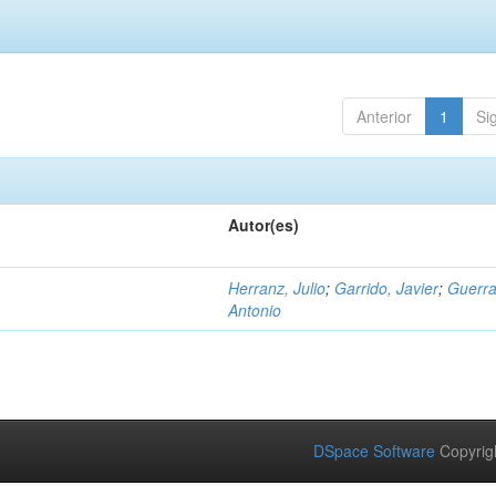
Anterior
1
Si
Autor(es)
Herranz, Julio
;
Garrido, Javier
;
Guerra
Antonio
DSpace Software
Copyrig