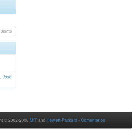
guiente
, José
ht © 2002-2008
MIT
and
Hewlett-Packard
-
Comentarios