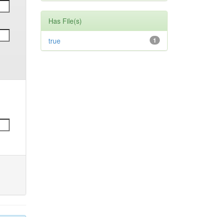
Has File(s)
true
1