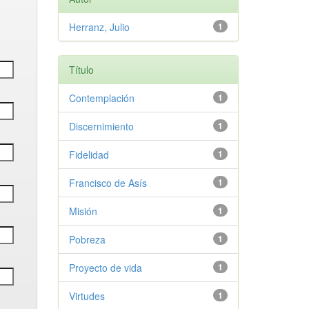
Herranz, Julio
1
Título
Contemplación
1
Discernimiento
1
Fidelidad
1
Francisco de Asís
1
Misión
1
Pobreza
1
Proyecto de vida
1
Virtudes
1