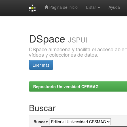
Página de inicio
Listar
Ayuda
Skip
navigation
DSpace
JSPUI
DSpace almacena y facilita el acceso abiert
vídeos y colecciones de datos.
Leer más
Repositorio Universidad CESMAG
Buscar
Buscar: