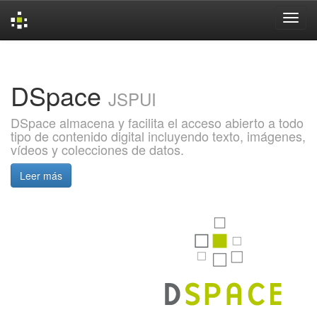
Skip
navigation
DSpace
JSPUI
DSpace almacena y facilita el acceso abierto a todo
tipo de contenido digital incluyendo texto, imágenes,
vídeos y colecciones de datos.
Leer más