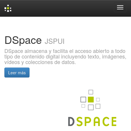
Skip
navigation
DSpace
JSPUI
DSpace almacena y facilita el acceso abierto a todo
tipo de contenido digital incluyendo texto, imágenes,
vídeos y colecciones de datos.
Leer más