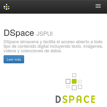
Skip
navigation
DSpace
JSPUI
DSpace almacena y facilita el acceso abierto a todo
tipo de contenido digital incluyendo texto, imágenes,
vídeos y colecciones de datos.
Leer más