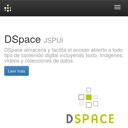
Skip
navigation
DSpace
JSPUI
DSpace almacena y facilita el acceso abierto a todo
tipo de contenido digital incluyendo texto, imágenes,
vídeos y colecciones de datos.
Leer más