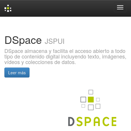
Skip
navigation
DSpace
JSPUI
DSpace almacena y facilita el acceso abierto a todo
tipo de contenido digital incluyendo texto, imágenes,
vídeos y colecciones de datos.
Leer más