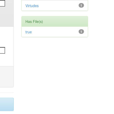
Virtudes
1
Has File(s)
true
1