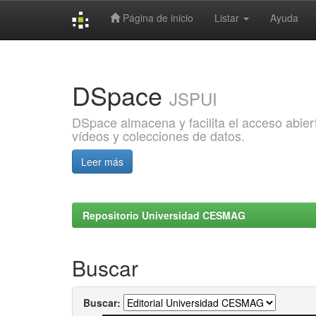
Página de inicio
Listar
Ayuda
Skip
navigation
DSpace
JSPUI
DSpace almacena y facilita el acceso abiert
vídeos y colecciones de datos.
Leer más
Repositorio Universidad CESMAG
Buscar
Buscar: