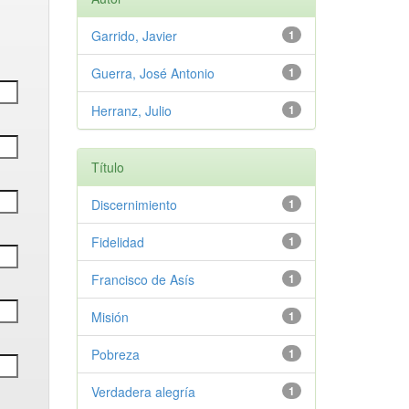
Garrido, Javier
1
Guerra, José Antonio
1
Herranz, Julio
1
Título
Discernimiento
1
Fidelidad
1
Francisco de Asís
1
Misión
1
Pobreza
1
Verdadera alegría
1