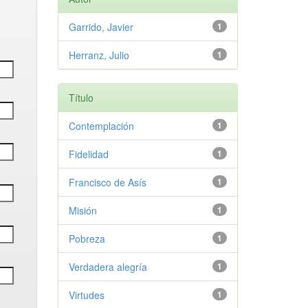
Garrido, Javier
1
Herranz, Julio
1
Título
Contemplación
1
Fidelidad
1
Francisco de Asís
1
Misión
1
Pobreza
1
Verdadera alegría
1
Virtudes
1