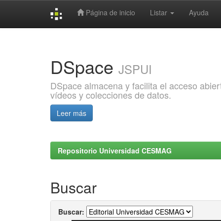
Página de inicio
Listar
Ayuda
Skip
navigation
DSpace
JSPUI
DSpace almacena y facilita el acceso abiert
vídeos y colecciones de datos.
Leer más
Repositorio Universidad CESMAG
Buscar
Buscar: