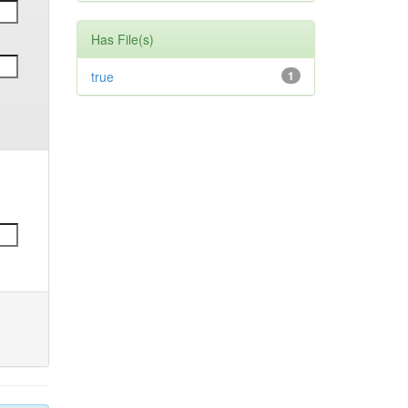
Has File(s)
true
1