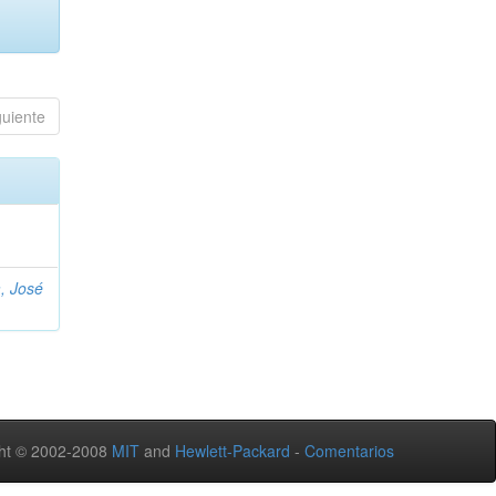
guiente
, José
ht © 2002-2008
MIT
and
Hewlett-Packard
-
Comentarios