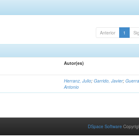
Anterior
1
Si
Autor(es)
Herranz, Julio
;
Garrido, Javier
;
Guerra
Antonio
DSpace Software
Copyrig