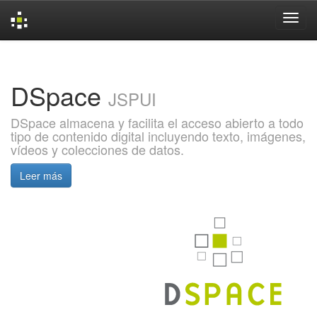
Skip
navigation
DSpace
JSPUI
DSpace almacena y facilita el acceso abierto a todo
tipo de contenido digital incluyendo texto, imágenes,
vídeos y colecciones de datos.
Leer más