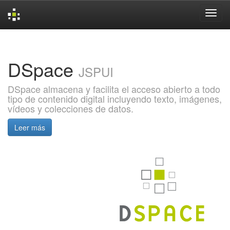
Skip
navigation
DSpace
JSPUI
DSpace almacena y facilita el acceso abierto a todo
tipo de contenido digital incluyendo texto, imágenes,
vídeos y colecciones de datos.
Leer más