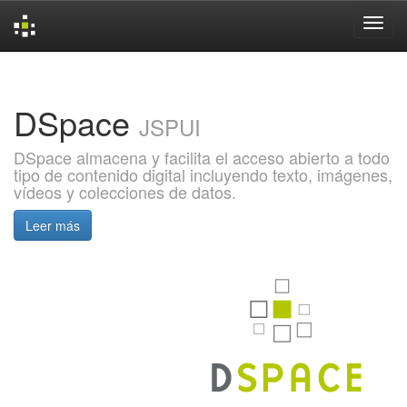
Skip
navigation
DSpace
JSPUI
DSpace almacena y facilita el acceso abierto a todo
tipo de contenido digital incluyendo texto, imágenes,
vídeos y colecciones de datos.
Leer más