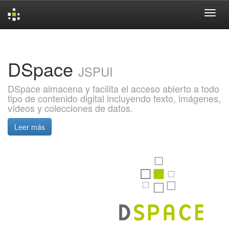
Skip
navigation
DSpace
JSPUI
DSpace almacena y facilita el acceso abierto a todo
tipo de contenido digital incluyendo texto, imágenes,
vídeos y colecciones de datos.
Leer más