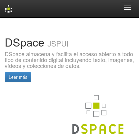
Skip
navigation
DSpace
JSPUI
DSpace almacena y facilita el acceso abierto a todo
tipo de contenido digital incluyendo texto, imágenes,
vídeos y colecciones de datos.
Leer más