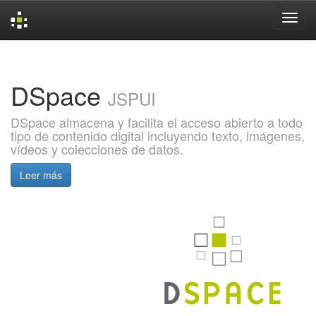
Skip
navigation
DSpace
JSPUI
DSpace almacena y facilita el acceso abierto a todo
tipo de contenido digital incluyendo texto, imágenes,
vídeos y colecciones de datos.
Leer más