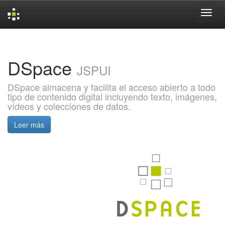
Skip
navigation
DSpace
JSPUI
DSpace almacena y facilita el acceso abierto a todo
tipo de contenido digital incluyendo texto, imágenes,
vídeos y colecciones de datos.
Leer más