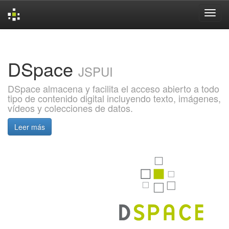
Skip
navigation
DSpace
JSPUI
DSpace almacena y facilita el acceso abierto a todo
tipo de contenido digital incluyendo texto, imágenes,
vídeos y colecciones de datos.
Leer más