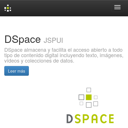
Skip
navigation
DSpace
JSPUI
DSpace almacena y facilita el acceso abierto a todo
tipo de contenido digital incluyendo texto, imágenes,
vídeos y colecciones de datos.
Leer más