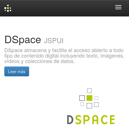
Skip
navigation
DSpace
JSPUI
DSpace almacena y facilita el acceso abierto a todo
tipo de contenido digital incluyendo texto, imágenes,
vídeos y colecciones de datos.
Leer más