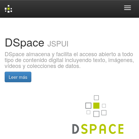
Skip
navigation
DSpace
JSPUI
DSpace almacena y facilita el acceso abierto a todo
tipo de contenido digital incluyendo texto, imágenes,
vídeos y colecciones de datos.
Leer más