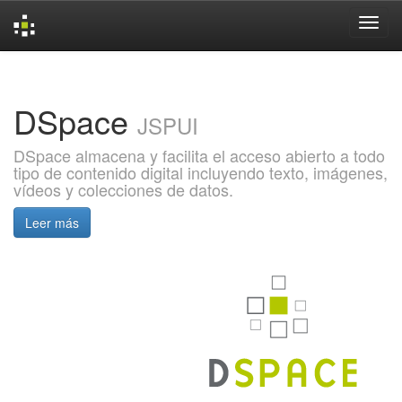
Skip
navigation
DSpace
JSPUI
DSpace almacena y facilita el acceso abierto a todo
tipo de contenido digital incluyendo texto, imágenes,
vídeos y colecciones de datos.
Leer más