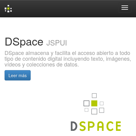
Skip
navigation
DSpace
JSPUI
DSpace almacena y facilita el acceso abierto a todo
tipo de contenido digital incluyendo texto, imágenes,
vídeos y colecciones de datos.
Leer más