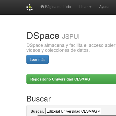
Página de inicio
Listar
Ayuda
Skip
navigation
DSpace
JSPUI
DSpace almacena y facilita el acceso abiert
vídeos y colecciones de datos.
Leer más
Repositorio Universidad CESMAG
Buscar
Buscar: