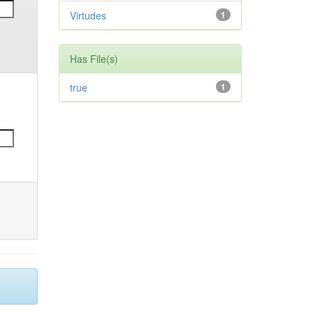
Virtudes
1
Has File(s)
true
1