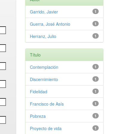
Garrido, Javier
1
Guerra, José Antonio
1
Herranz, Julio
1
Título
Contemplación
1
Discernimiento
1
Fidelidad
1
Francisco de Asís
1
Pobreza
1
Proyecto de vida
1