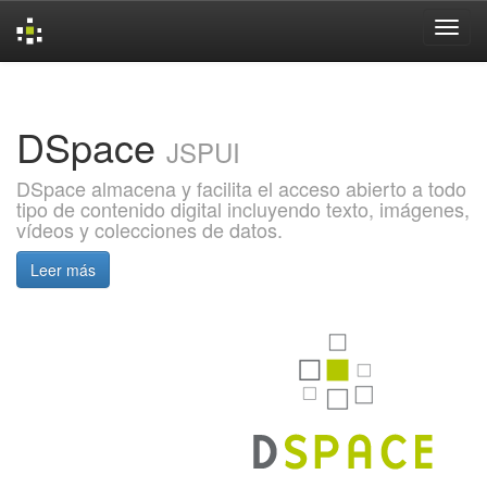
Skip
navigation
DSpace
JSPUI
DSpace almacena y facilita el acceso abierto a todo
tipo de contenido digital incluyendo texto, imágenes,
vídeos y colecciones de datos.
Leer más