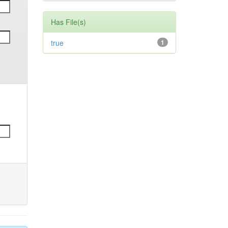
Has File(s)
true
1