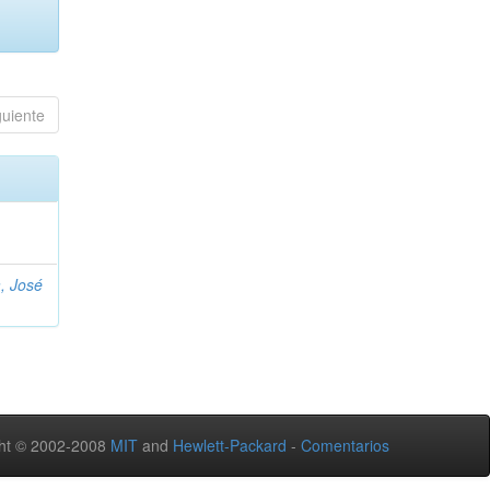
guiente
, José
ht © 2002-2008
MIT
and
Hewlett-Packard
-
Comentarios