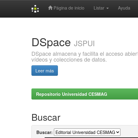
Página de inicio
Listar
Ayuda
Skip
navigation
DSpace
JSPUI
DSpace almacena y facilita el acceso abiert
vídeos y colecciones de datos.
Leer más
Repositorio Universidad CESMAG
Buscar
Buscar: