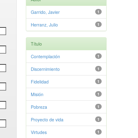
Garrido, Javier
1
Herranz, Julio
1
Título
Contemplación
1
Discernimiento
1
Fidelidad
1
Misión
1
Pobreza
1
Proyecto de vida
1
Virtudes
1