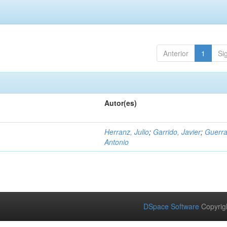
Anterior
1
Si
Autor(es)
Herranz, Julio
;
Garrido, Javier
;
Guerra
Antonio
DSpace Software
Copyrig