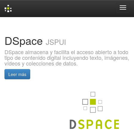
Skip
navigation
DSpace
JSPUI
DSpace almacena y facilita el acceso abierto a todo
tipo de contenido digital incluyendo texto, imágenes,
vídeos y colecciones de datos.
Leer más