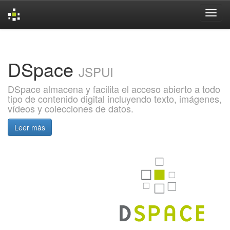
Skip
navigation
DSpace
JSPUI
DSpace almacena y facilita el acceso abierto a todo
tipo de contenido digital incluyendo texto, imágenes,
vídeos y colecciones de datos.
Leer más