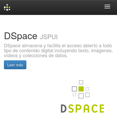
Skip
navigation
DSpace
JSPUI
DSpace almacena y facilita el acceso abierto a todo
tipo de contenido digital incluyendo texto, imágenes,
vídeos y colecciones de datos.
Leer más