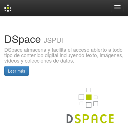
Skip
navigation
DSpace
JSPUI
DSpace almacena y facilita el acceso abierto a todo
tipo de contenido digital incluyendo texto, imágenes,
vídeos y colecciones de datos.
Leer más