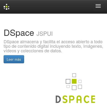
Skip
navigation
DSpace
JSPUI
DSpace almacena y facilita el acceso abierto a todo
tipo de contenido digital incluyendo texto, imágenes,
vídeos y colecciones de datos.
Leer más