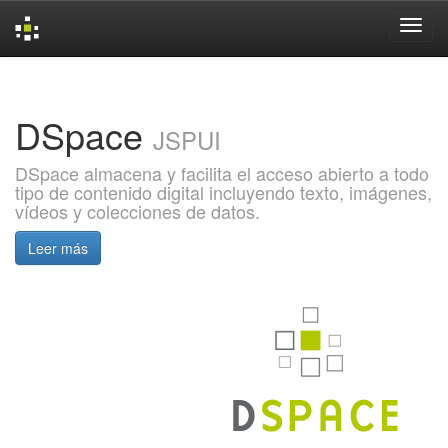
Skip
navigation
DSpace
JSPUI
DSpace almacena y facilita el acceso abierto a todo
tipo de contenido digital incluyendo texto, imágenes,
vídeos y colecciones de datos.
Leer más