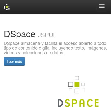
Skip
navigation
DSpace
JSPUI
DSpace almacena y facilita el acceso abierto a todo
tipo de contenido digital incluyendo texto, imágenes,
vídeos y colecciones de datos.
Leer más