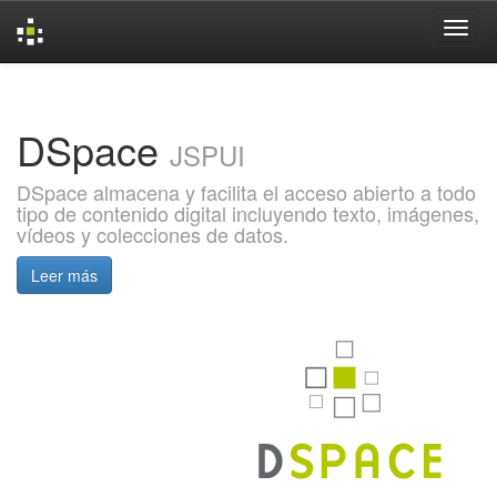
Skip
navigation
DSpace
JSPUI
DSpace almacena y facilita el acceso abierto a todo
tipo de contenido digital incluyendo texto, imágenes,
vídeos y colecciones de datos.
Leer más