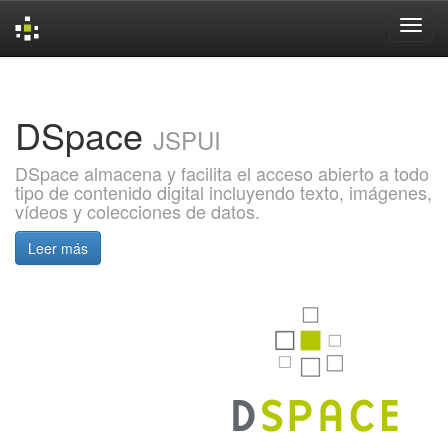
Skip
navigation
DSpace
JSPUI
DSpace almacena y facilita el acceso abierto a todo
tipo de contenido digital incluyendo texto, imágenes,
vídeos y colecciones de datos.
Leer más