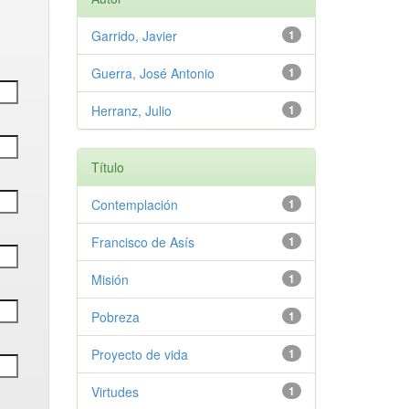
Garrido, Javier
1
Guerra, José Antonio
1
Herranz, Julio
1
Título
Contemplación
1
Francisco de Asís
1
Misión
1
Pobreza
1
Proyecto de vida
1
Virtudes
1