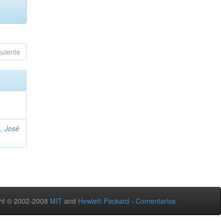
guiente
, José
ht © 2002-2008
MIT
and
Hewlett-Packard
-
Comentarios