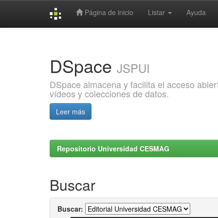
Página de inicio
Listar
Ayuda
Skip
navigation
DSpace
JSPUI
DSpace almacena y facilita el acceso abiert
vídeos y colecciones de datos.
Leer más
Repositorio Universidad CESMAG
Buscar
Buscar: