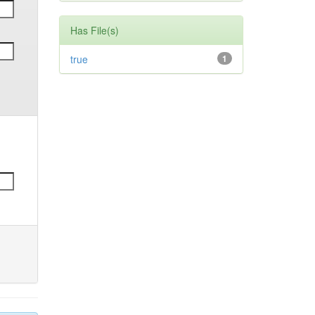
Has File(s)
true
1