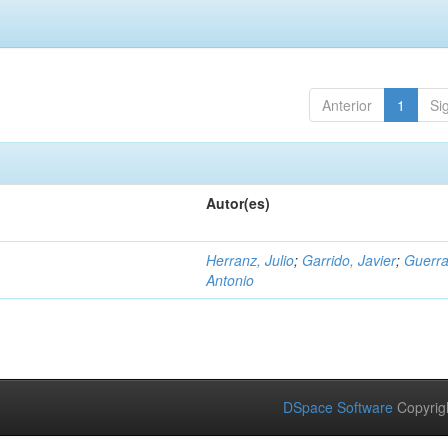
Anterior
1
Si
Autor(es)
Herranz, Julio
;
Garrido, Javier
;
Guerra
Antonio
DSpace Software
Copyrig