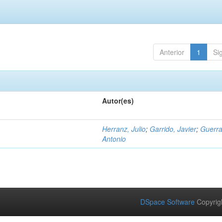
Anterior
1
Si
Autor(es)
Herranz, Julio
;
Garrido, Javier
;
Guerra
Antonio
DSpace Software
Copyrig