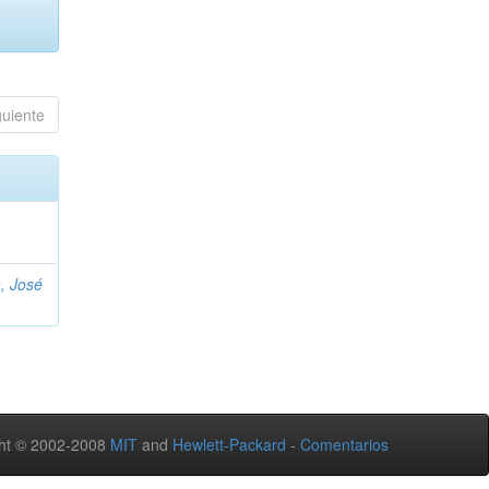
guiente
, José
ht © 2002-2008
MIT
and
Hewlett-Packard
-
Comentarios