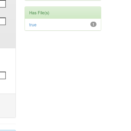
Has File(s)
true
1