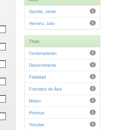
Garrido, Javier
1
Herranz, Julio
1
Título
Contemplación
1
Discernimiento
1
Fidelidad
1
Francisco de Asís
1
Misión
1
Pobreza
1
Virtudes
1