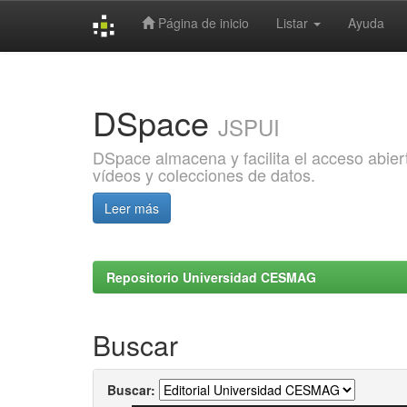
Página de inicio
Listar
Ayuda
Skip
navigation
DSpace
JSPUI
DSpace almacena y facilita el acceso abiert
vídeos y colecciones de datos.
Leer más
Repositorio Universidad CESMAG
Buscar
Buscar: