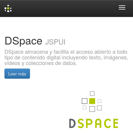
Skip
navigation
DSpace
JSPUI
DSpace almacena y facilita el acceso abierto a todo
tipo de contenido digital incluyendo texto, imágenes,
vídeos y colecciones de datos.
Leer más