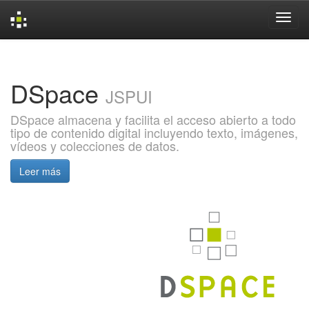
Skip
navigation
DSpace
JSPUI
DSpace almacena y facilita el acceso abierto a todo
tipo de contenido digital incluyendo texto, imágenes,
vídeos y colecciones de datos.
Leer más