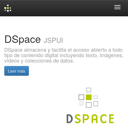
Skip
navigation
DSpace
JSPUI
DSpace almacena y facilita el acceso abierto a todo
tipo de contenido digital incluyendo texto, imágenes,
vídeos y colecciones de datos.
Leer más