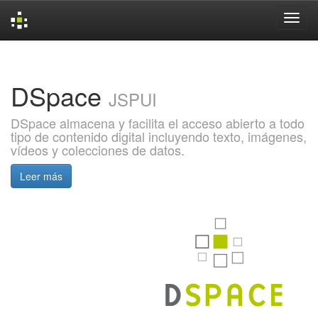
Skip
navigation
DSpace
JSPUI
DSpace almacena y facilita el acceso abierto a todo
tipo de contenido digital incluyendo texto, imágenes,
vídeos y colecciones de datos.
Leer más