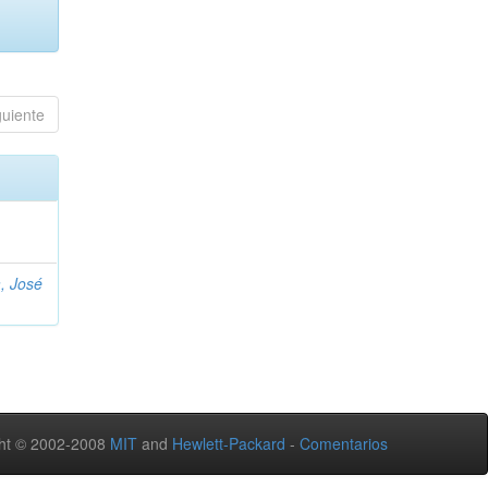
guiente
, José
ht © 2002-2008
MIT
and
Hewlett-Packard
-
Comentarios