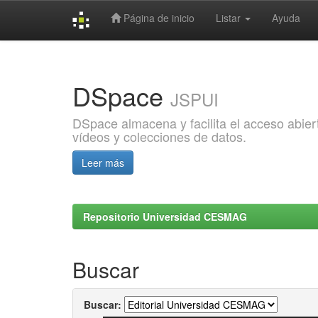
Página de inicio
Listar
Ayuda
Skip
navigation
DSpace
JSPUI
DSpace almacena y facilita el acceso abiert
vídeos y colecciones de datos.
Leer más
Repositorio Universidad CESMAG
Buscar
Buscar: