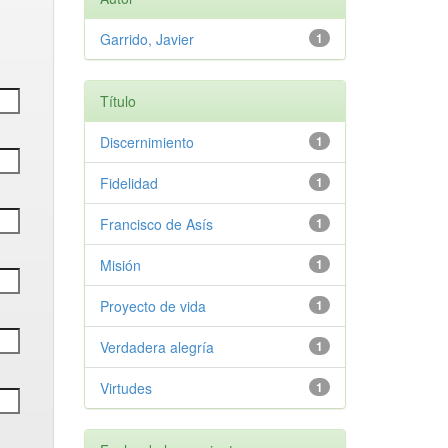
Garrido, Javier
1
Título
Discernimiento
1
Fidelidad
1
Francisco de Asís
1
Misión
1
Proyecto de vida
1
Verdadera alegría
1
Virtudes
1