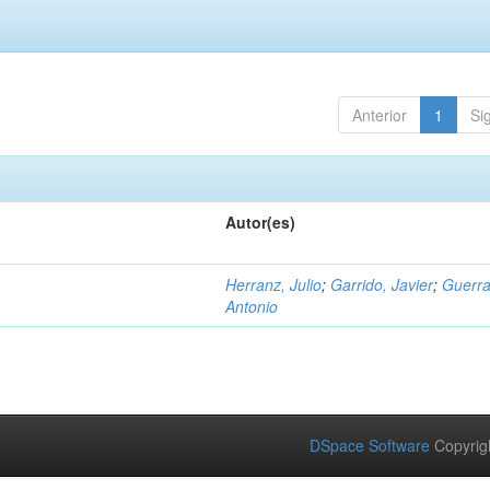
Anterior
1
Si
Autor(es)
Herranz, Julio
;
Garrido, Javier
;
Guerra
Antonio
DSpace Software
Copyrig