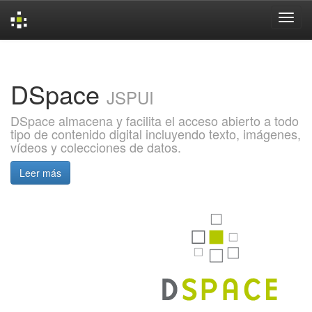
Skip
navigation
DSpace
JSPUI
DSpace almacena y facilita el acceso abierto a todo
tipo de contenido digital incluyendo texto, imágenes,
vídeos y colecciones de datos.
Leer más