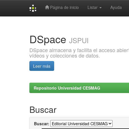
Página de inicio
Listar
Ayuda
Skip
navigation
DSpace
JSPUI
DSpace almacena y facilita el acceso abiert
vídeos y colecciones de datos.
Leer más
Repositorio Universidad CESMAG
Buscar
Buscar: