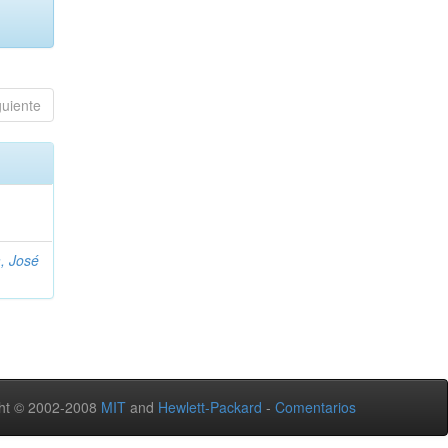
guiente
, José
ht © 2002-2008
MIT
and
Hewlett-Packard
-
Comentarios