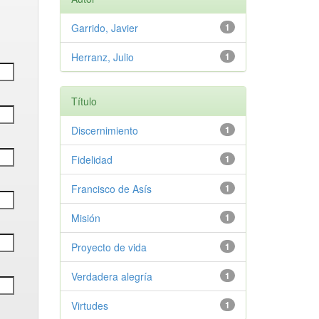
Garrido, Javier
1
Herranz, Julio
1
Título
Discernimiento
1
Fidelidad
1
Francisco de Asís
1
Misión
1
Proyecto de vida
1
Verdadera alegría
1
Virtudes
1