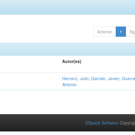
Anterior
1
Si
Autor(es)
Herranz, Julio
;
Garrido, Javier
;
Guerra
Antonio
DSpace Software
Copyrig