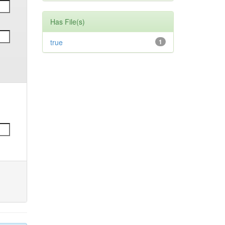
Has File(s)
true
1