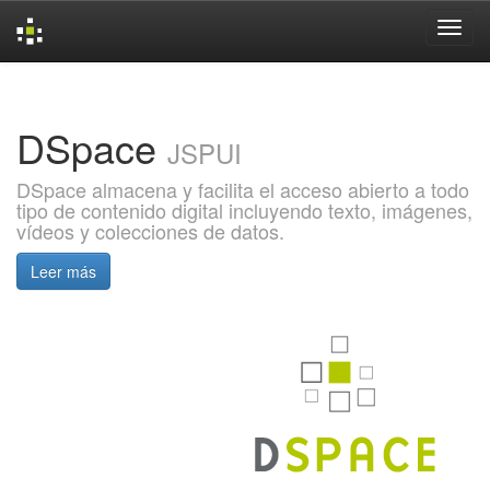
Skip
navigation
DSpace
JSPUI
DSpace almacena y facilita el acceso abierto a todo
tipo de contenido digital incluyendo texto, imágenes,
vídeos y colecciones de datos.
Leer más