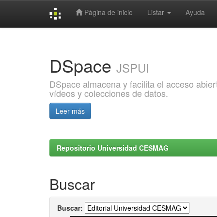
Página de inicio
Listar
Ayuda
Skip
navigation
DSpace
JSPUI
DSpace almacena y facilita el acceso abiert
vídeos y colecciones de datos.
Leer más
Repositorio Universidad CESMAG
Buscar
Buscar: