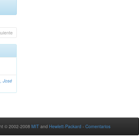
guiente
, José
ht © 2002-2008
MIT
and
Hewlett-Packard
-
Comentarios