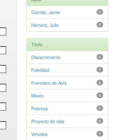
Garrido, Javier
1
Herranz, Julio
1
Título
Discernimiento
1
Fidelidad
1
Francisco de Asís
1
Misión
1
Pobreza
1
Proyecto de vida
1
Virtudes
1