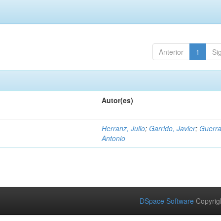
Anterior
1
Si
Autor(es)
Herranz, Julio
;
Garrido, Javier
;
Guerra
Antonio
DSpace Software
Copyrig