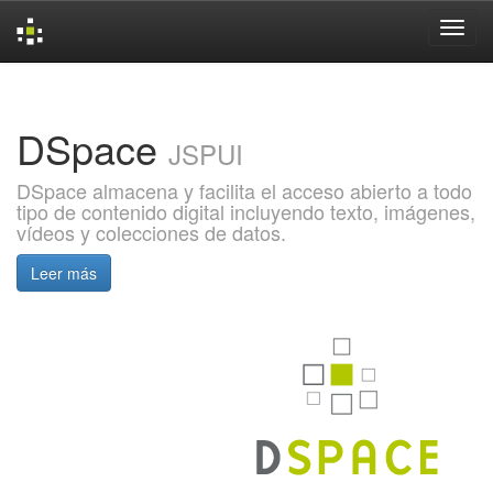
Skip
navigation
DSpace
JSPUI
DSpace almacena y facilita el acceso abierto a todo
tipo de contenido digital incluyendo texto, imágenes,
vídeos y colecciones de datos.
Leer más