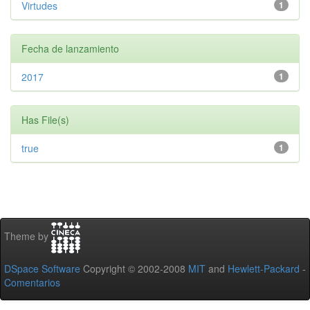
Virtudes
1
Fecha de lanzamiento
2017
1
Has File(s)
true
1
Theme by
DSpace Software
Copyright © 2002-2008
MIT
and
Hewlett-Packard
-
Comentarios