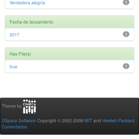
Verdadera alegría
1
Fecha de lanzamiento
2017
1
Has File(s)
true
1
Theme by
DSpace Software
Copyright © 2002-2008
MIT
and
Hewlett-Packard
-
Comentarios