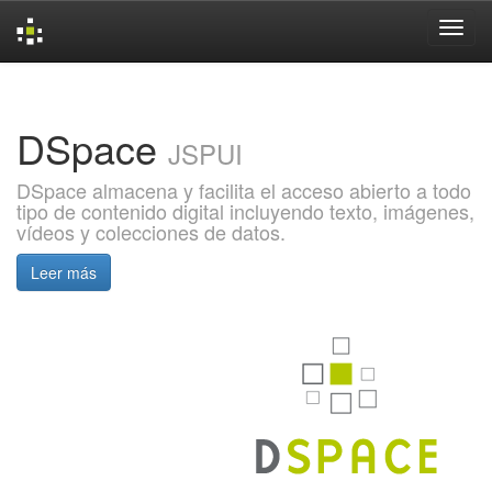
Skip
navigation
DSpace
JSPUI
DSpace almacena y facilita el acceso abierto a todo
tipo de contenido digital incluyendo texto, imágenes,
vídeos y colecciones de datos.
Leer más