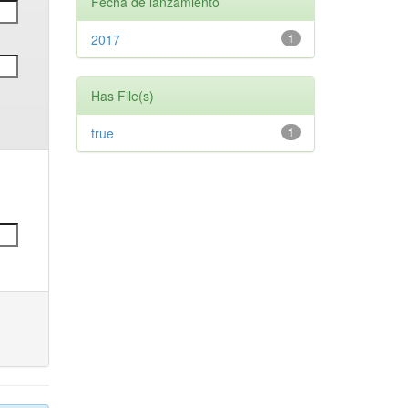
Fecha de lanzamiento
2017
1
Has File(s)
true
1