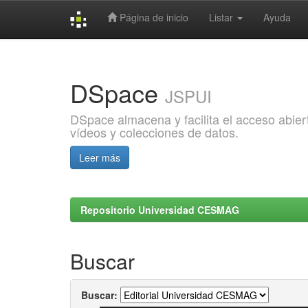
Página de inicio
Listar
Ayuda
Skip
navigation
DSpace
JSPUI
DSpace almacena y facilita el acceso abiert
vídeos y colecciones de datos.
Leer más
Repositorio Universidad CESMAG
Buscar
Buscar: