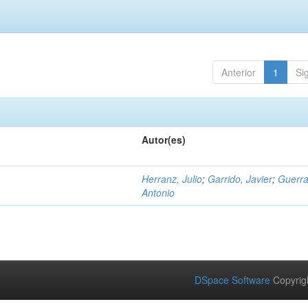
Anterior
1
Si
Autor(es)
Herranz, Julio
;
Garrido, Javier
;
Guerra
Antonio
DSpace Software
Copyrig