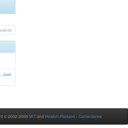
guiente
, José
ht © 2002-2008
MIT
and
Hewlett-Packard
-
Comentarios