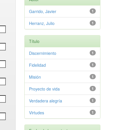
Garrido, Javier
1
Herranz, Julio
1
Título
Discernimiento
1
Fidelidad
1
Misión
1
Proyecto de vida
1
Verdadera alegría
1
Virtudes
1